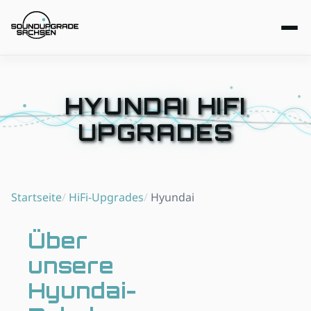
Zum Hauptinhalt springen
Start
HYUNDAI HIFI
UPGRADES
Upgrades
Alle Upgrades
Kontakt
Startseite
HiFi-Upgrades
Hyundai
Audi
BMW
Über
unsere
Hyundai
Hyundai-
Kia