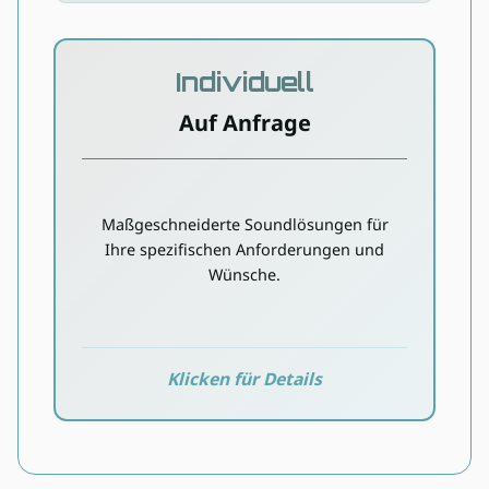
Individuell
Individuell
Auf Anfrage
Auf Anfrage
Persönliche Bedarfsanalyse
Maßgeschneiderte Soundlösungen für
Maßgeschneiderte
Ihre spezifischen Anforderungen und
Komponentenauswahl
Wünsche.
Individuelle Abstimmung
Beratung anfragen
Klicken für Details