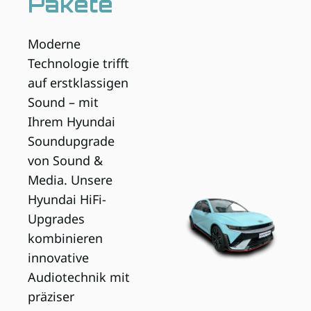
Pakete
Mini
Moderne
Mercedes-Benz
Technologie trifft
auf erstklassigen
Seat
Sound – mit
Ihrem Hyundai
Skoda
Soundupgrade
von Sound &
Volkswagen
Media. Unsere
Kleintransporter (weitere Marken)
Hyundai HiFi-
Upgrades
Individuell-Paket
kombinieren
innovative
Audiotechnik mit
präziser