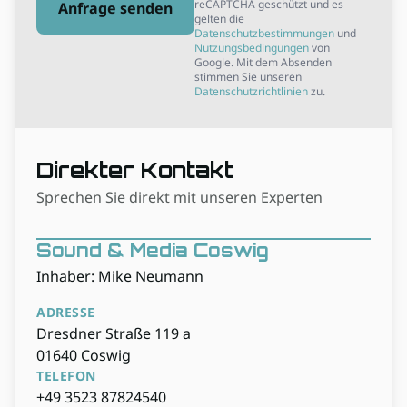
reCAPTCHA geschützt und es
Anfrage senden
gelten die
Datenschutzbestimmungen
und
Nutzungsbedingungen
von
Google. Mit dem Absenden
stimmen Sie unseren
Datenschutzrichtlinien
zu.
Direkter Kontakt
Sprechen Sie direkt mit unseren Experten
Sound & Media Coswig
Inhaber: Mike Neumann
ADRESSE
Dresdner Straße 119 a
01640 Coswig
TELEFON
+49 3523 87824540