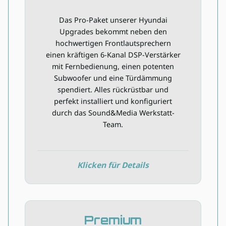
Das Pro-Paket unserer Hyundai
Inkl. Installation
Upgrades bekommt neben den
hochwertigen Frontlautsprechern
6-Kanal DSP-Verstärker
einen kräftigen 6-Kanal DSP-Verstärker
Regler für Signalprozessor
mit Fernbedienung, einen potenten
Fahrzeugspezifischer Subwoofer
Subwoofer und eine Türdämmung
2-Wege Oberklasse Frontsystem
spendiert. Alles rückrüstbar und
Dämmpaket Basic Front
perfekt installiert und konfiguriert
durch das Sound&Media Werkstatt-
Einbaumaterial
Team.
Verfügbarkeit prüfen
Klicken für Details
Premium
Premium