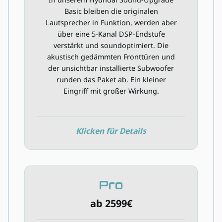
Inkl. Installation
Basic bleiben die originalen
5-Kanal DSP-Verstärker
Lautsprecher in Funktion, werden aber
Originale Front- und Hecklautsprecher
über eine 5-Kanal DSP-Endstufe
am Verstärker
verstärkt und soundoptimiert. Die
akustisch gedämmten Fronttüren und
Kompakter Subwoofer
der unsichtbar installierte Subwoofer
Dämmpaket Basic Front
runden das Paket ab. Ein kleiner
Einbaumaterial
Eingriff mit großer Wirkung.
Verfügbarkeit prüfen
Klicken für Details
Pro
Pro
ab 2599€
ab 2599€