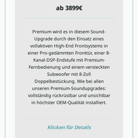
ab 3899€
ab 3899€
Premium wird es in diesem Sound-
Inkl. Installation
Upgrade durch den Einsatz eines
vollaktiven High-End Frontsystems in
8-Kanal DSP-Verstärker
einer Pro-gedämmten Fronttür, einer 8-
Premium-Regler für Signalprozessor
Kanal-DSP-Endstufe mit Premium-
Fahrzeugspezifischer Subwoofer mit
Fernbedienung und einem versteckten
Doppelbestückung
Subwoofer mit 8-Zoll
2-Wege High-End Frontsystem
Doppelbestückung. Wie bei allen
Dämmpaket Pro Front
unseren Premium-Soundupgrades:
Einbaumaterial
vollständig rückrüstbar und unsichtbar
in höchster OEM-Qualität installiert.
Verfügbarkeit prüfen
Klicken für Details