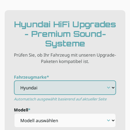
Hyundai HiFi Upgrades
- Premium Sound-
Systeme
Prüfen Sie, ob Ihr Fahrzeug mit unseren Upgrade-
Paketen kompatibel ist.
Wählen Sie die Marke Ihres Fahrzeugs aus
Fahrzeugmarke
Automatisch ausgewählt basierend auf aktueller Seite
Wählen Sie das Modell Ihres Fahrzeugs aus
Modell